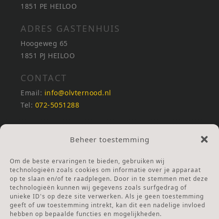
1851 PE HEILOO
ADRES GASTENHUIS
Hoogeweg 65
1851 PJ HEILOO
CONTACT
Email:
info@olvternood.nl
Tel:
072-5051288
REKENINGNUMMERS
Beheer toestemming
NL25INGB0000672168
NL42RABO0120502399
Om de beste ervaringen te bieden, gebruiken wij
Ga naar Doneren
technologieën zoals cookies om informatie over je apparaat
op te slaan en/of te raadplegen. Door in te stemmen met deze
technologieën kunnen wij gegevens zoals surfgedrag of
ANBI Stichting
unieke ID's op deze site verwerken. Als je geen toestemming
RSIN nummer:
002832987
geeft of uw toestemming intrekt, kan dit een nadelige invloed
hebben op bepaalde functies en mogelijkheden.