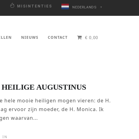
N
MISINTENTIES
NEDERLANDS
▼
ELLEN
NIEUWS
CONTACT
€
0,00
 HEILIGE AUGUSTINUS
 hele mooie heiligen mogen vieren: de H.
ag ervoor zijn moeder, de H. Monica. Ik
igen waarvan...
IN