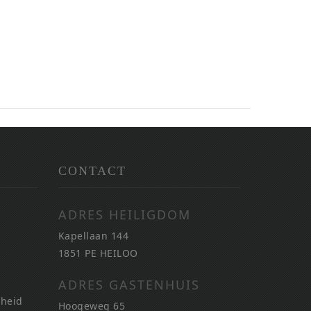
CONTACT
ADRES HEILIGDOM
Kapellaan 144
1851 PE HEILOO
ADRES GASTENHUIS
nheid
Hoogeweg 65