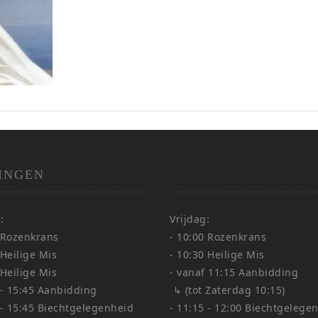
INGEN
:
Vrijdag:
 Rozenkrans
- 10:00 Rozenkrans
 Heilige Mis
- 10:30 Heilige Mis
 Heilige Mis
- vanaf 11:15 Aanbidding
 - 15:45 Aanbidding
↳ (tot Zaterdag 10:15)
 - 15:45 Biechtgelegenheid
- 11:15 - 12:00 Biechtgelege