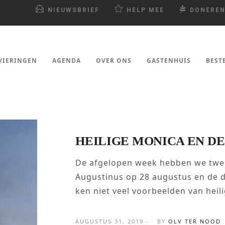
NIEUWSBRIEF
HELP MEE
DONERE
VIERINGEN
AGENDA
OVER ONS
GASTENHUIS
BEST
HEILIGE MONICA EN DE
De afgelopen week hebben we twee
Augustinus op 28 augustus en de d
ken niet veel voorbeelden van heil
AUGUSTUS 31, 2019 -
BY
OLV TER NOOD