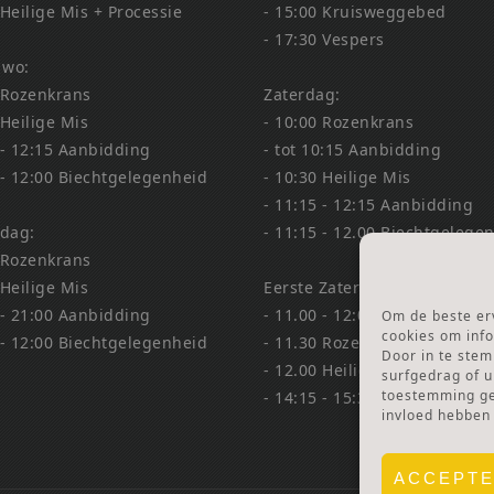
 Heilige Mis + Processie
- 15:00 Kruisweggebed
- 17:30 Vespers
 wo:
 Rozenkrans
Zaterdag:
 Heilige Mis
- 10:00 Rozenkrans
 - 12:15 Aanbidding
- tot 10:15 Aanbidding
 - 12:00 Biechtgelegenheid
- 10:30 Heilige Mis
- 11:15 - 12:15 Aanbidding
dag:
- 11:15 - 12.00 Biechtgelege
 Rozenkrans
 Heilige Mis
Eerste Zaterdag Bedevaart:
 - 21:00 Aanbidding
- 11.00 - 12:00 Biechtgelege
Om de beste erv
cookies om info
 - 12:00 Biechtgelegenheid
- 11.30 Rozenkrans
Door in te ste
- 12.00 Heilige Mis
surfgedrag of u
toestemming gee
- 14:15 - 15:30 Aanbidding &
invloed hebben
ACCEPT