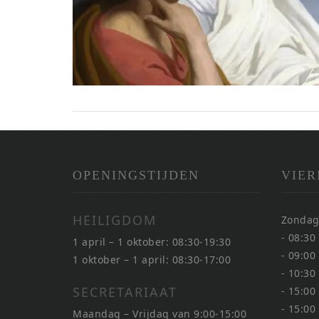
OPENINGSTIJDEN
VIER
HEILIGDOM
Zondag
- 08:30
1 april – 1 oktober: 08:30-19:30
- 09:00
1 oktober – 1 april: 08:30-17:00
- 10:30
SECRETARIAAT
- 15:00
- 15:00
Maandag – Vrijdag van 9:00-15:00