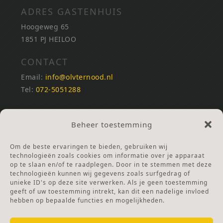
ADRES GASTENHUIS
Hoogeweg 65
1851 PJ HEILOO
CONTACT
Email:
info@olvternood.nl
Tel:
072-5051288
REKENINGNUMMERS
Beheer toestemming
NL25INGB0000672168
NL42RABO0120502399
Om de beste ervaringen te bieden, gebruiken wij
Ga naar Doneren
technologieën zoals cookies om informatie over je apparaat
op te slaan en/of te raadplegen. Door in te stemmen met deze
technologieën kunnen wij gegevens zoals surfgedrag of
ANBI Stichting
unieke ID's op deze site verwerken. Als je geen toestemming
RSIN nummer:
002832987
geeft of uw toestemming intrekt, kan dit een nadelige invloed
hebben op bepaalde functies en mogelijkheden.