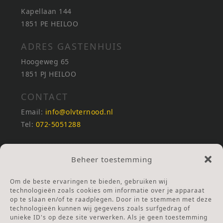
Kapellaan 144
1851 PE HEILOO
ADRES GASTENHUIS
Hoogeweg 65
1851 PJ HEILOO
CONTACT
Email:
info@olvternood.nl
Tel:
072-5051288
REKENINGNUMMERS
Beheer toestemming
NL25INGB0000672168
NL42RABO0120502399
Om de beste ervaringen te bieden, gebruiken wij
Ga naar Doneren
technologieën zoals cookies om informatie over je apparaat
op te slaan en/of te raadplegen. Door in te stemmen met deze
technologieën kunnen wij gegevens zoals surfgedrag of
ANBI Stichting
unieke ID's op deze site verwerken. Als je geen toestemming