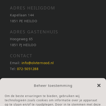
ADRES HEILIGDOM
Kapellaan 144
1851 PE HEILOO
ADRES GASTENHUIS
Hoogeweg 65
1851 PJ HEILOO
CONTACT
Email:
info@olvternood.nl
Tel:
072-5051288
REKENINGNUMMERS
Beheer toestemming
NL25INGB0000672168
NL42RABO0120502399
Om de beste ervaringen te bieden, gebruiken wij
Ga naar Doneren
technologieën zoals cookies om informatie over je apparaat
op te slaan en/of te raadplegen. Door in te stemmen met deze