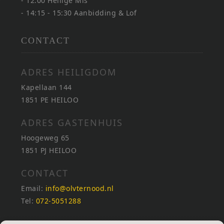
- 12.00 Heilige Mis
- 14:15 - 15:30 Aanbidding & Lof
CONTACT
ADRES HEILIGDOM
Kapellaan 144
1851 PE HEILOO
ADRES GASTENHUIS
Hoogeweg 65
1851 PJ HEILOO
CONTACT
Email:
info@olvternood.nl
Tel:
072-5051288
REKENINGNUMMERS