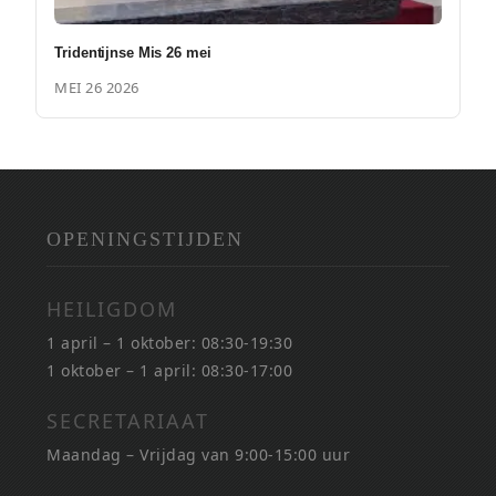
Tridentijnse Mis 26 mei
MEI 26 2026
OPENINGSTIJDEN
HEILIGDOM
1 april – 1 oktober: 08:30-19:30
1 oktober – 1 april: 08:30-17:00
SECRETARIAAT
Maandag – Vrijdag van 9:00-15:00 uur