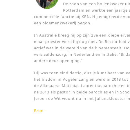
De zoon van een bollenkweker uit
Rotterdam en werkte een jaartje 
commerciële functie bij KPN. Hij emigreerde voo
een bloemenkwekerij begon.
In Australië kreeg hij op zijn 28e een ’diepe erv
maar priester werd hij nog niet. De Rector had 
actief was in de wereld van de bloementeelt. Ook
verslaafdenzorg, in Nederland en in Italië. “Ik 
andere deur open ging.”
Hij was toen eind dertig, dus je kunt best van e
het bisdom in Vogelenzang en werd in 2013 tot pr
de Alkmaarse Matthias-Laurentiusparochie en in
na 2013 als pastor in beide parochies en in Scho
Jeroen de Wit woont nu in het Julianaklooster in
Bron