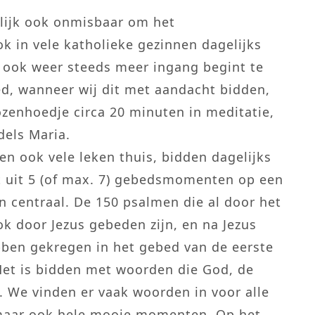
rlijk ook onmisbaar om het
 in vele katholieke gezinnen dagelijks
 ook weer steeds meer ingang begint te
ed, wanneer wij dit met aandacht bidden,
ozenhoedje circa 20 minuten in meditatie,
dels Maria.
 en ook vele leken thuis, bidden dagelijks
t uit 5 (of max. 7) gebedsmomenten op een
n centraal. De 150 psalmen die al door het
k door Jezus gebeden zijn, en na Jezus
bben gekregen in het gebed van de eerste
Het is bidden met woorden die God, de
. We vinden er vaak woorden in voor alle
 maar ook hele mooie momenten. Op het