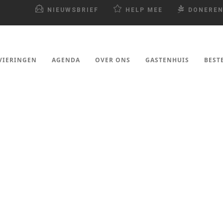
NIEUWSBRIEF
HELP MEE
DONERE
VIERINGEN
AGENDA
OVER ONS
GASTENHUIS
BEST