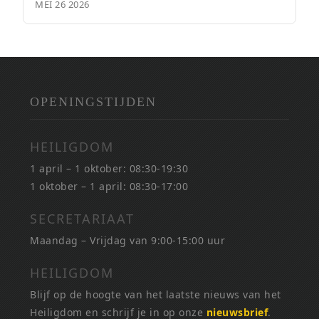
MEI 26 2026
OPENINGSTIJDEN
HEILIGDOM
1 april – 1 oktober: 08:30-19:30
1 oktober – 1 april: 08:30-17:00
SECRETARIAAT
Maandag – Vrijdag van 9:00-15:00 uur
HEILIGDOM
Blijf op de hoogte van het laatste nieuws van het
Heiligdom en schrijf je in op onze
nieuwsbrief
.