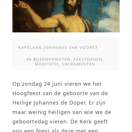
KAPELAAN JOHANNES VAN VOORST
IN
BIJEENKOMSTEN
,
FEESTDAGEN
,
MEDITATIE
,
SACRAMENTEN
Op zondag 24 juni vieren we het
Hoogfeest van de geboorte van de
Heilige Johannes de Doper. Er zijn
maar weinig heiligen van wie we de
geboortedag vieren. De Kerk geeft
ons een feest als deze met een