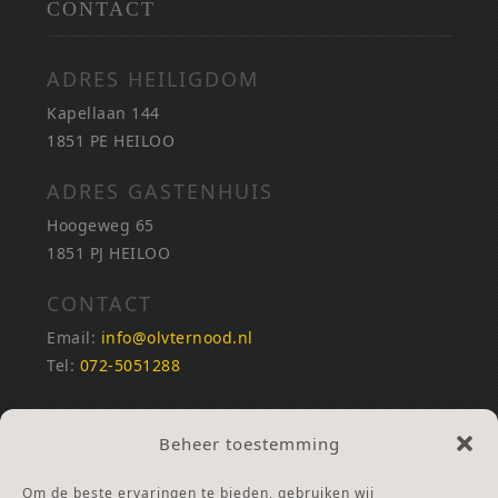
CONTACT
ADRES HEILIGDOM
Kapellaan 144
1851 PE HEILOO
ADRES GASTENHUIS
Hoogeweg 65
1851 PJ HEILOO
CONTACT
Email:
info@olvternood.nl
Tel:
072-5051288
REKENINGNUMMERS
Beheer toestemming
NL25INGB0000672168
NL42RABO0120502399
Om de beste ervaringen te bieden, gebruiken wij