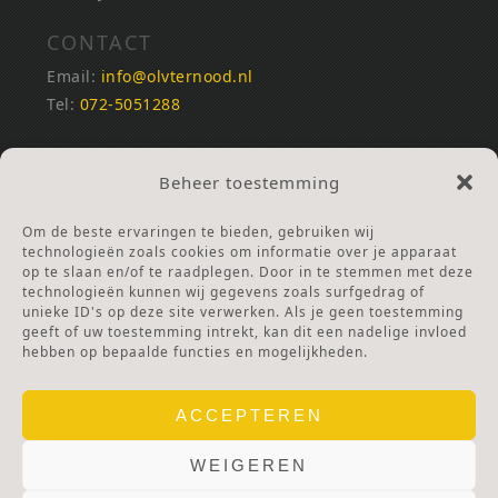
CONTACT
Email:
info@olvternood.nl
Tel:
072-5051288
REKENINGNUMMERS
Beheer toestemming
NL25INGB0000672168
NL42RABO0120502399
Om de beste ervaringen te bieden, gebruiken wij
Ga naar Doneren
technologieën zoals cookies om informatie over je apparaat
op te slaan en/of te raadplegen. Door in te stemmen met deze
technologieën kunnen wij gegevens zoals surfgedrag of
ANBI Stichting
unieke ID's op deze site verwerken. Als je geen toestemming
RSIN nummer:
002832987
geeft of uw toestemming intrekt, kan dit een nadelige invloed
hebben op bepaalde functies en mogelijkheden.
ACCEPTEREN
WEIGEREN