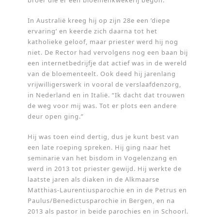
broer die er een bloemenkwekerij begon.
In Australië kreeg hij op zijn 28e een ’diepe
ervaring’ en keerde zich daarna tot het
katholieke geloof, maar priester werd hij nog
niet. De Rector had vervolgens nog een baan bij
een internetbedrijfje dat actief was in de wereld
van de bloementeelt. Ook deed hij jarenlang
vrijwilligerswerk in vooral de verslaafdenzorg,
in Nederland en in Italië. “Ik dacht dat trouwen
de weg voor mij was. Tot er plots een andere
deur open ging.”
Hij was toen eind dertig, dus je kunt best van
een late roeping spreken. Hij ging naar het
seminarie van het bisdom in Vogelenzang en
werd in 2013 tot priester gewijd. Hij werkte de
laatste jaren als diaken in de Alkmaarse
Matthias-Laurentiusparochie en in de Petrus en
Paulus/Benedictusparochie in Bergen, en na
2013 als pastor in beide parochies en in Schoorl.