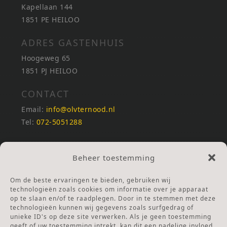
Kapellaan 144
1851 PE HEILOO
ADRES GASTENHUIS
Hoogeweg 65
1851 PJ HEILOO
CONTACT
Email:
info@olvternood.nl
Tel:
072-5051288
REKENINGNUMMERS
Beheer toestemming
NL25INGB0000672168
NL42RABO0120502399
Om de beste ervaringen te bieden, gebruiken wij
Ga naar Doneren
technologieën zoals cookies om informatie over je apparaat
op te slaan en/of te raadplegen. Door in te stemmen met deze
technologieën kunnen wij gegevens zoals surfgedrag of
ANBI Stichting
unieke ID's op deze site verwerken. Als je geen toestemming
RSIN nummer:
002832987
geeft of uw toestemming intrekt, kan dit een nadelige invloed