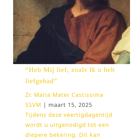
“Heb Mij lief, zoals Ik u heb
liefgehad”
Zr. Maria Mater Castissima
SSVM
| maart 15, 2025
Tijdens deze veertigdagentijd
wordt u uitgenodigd tot een
diepere bekering. Dit kan