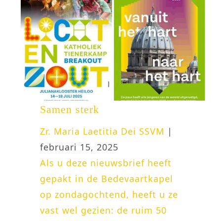
Samen sterk
Zr. Maria Laetitia Dei SSVM
|
februari 15, 2025
Als u deze nieuwsbrief heeft
gepakt in de Bedevaartkapel
op zondagochtend, heeft u ze
vast wel gezien: de ruim 50