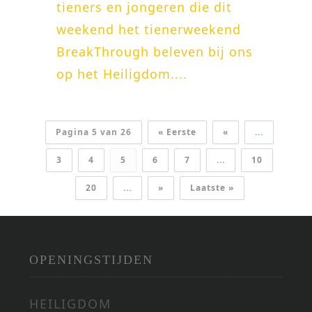
tieners en jongeren die dit
weekend het tienerweekend
BreakThrough beleven bij ons
op het Heiligdom....
Pagina 5 van 26
« Eerste
«
...
3
4
5
6
7
...
10
20
...
»
Laatste »
OPENINGSTIJDEN
HEILIGDOM