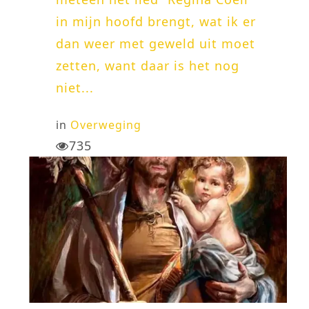
in mijn hoofd brengt, wat ik er
dan weer met geweld uit moet
zetten, want daar is het nog
niet...
in
Overweging
735