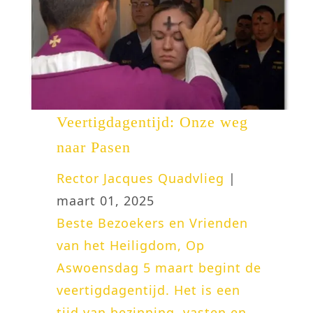
Veertigdagentijd: Onze weg
naar Pasen
Rector Jacques Quadvlieg
|
maart 01, 2025
Beste Bezoekers en Vrienden
van het Heiligdom, Op
Aswoensdag 5 maart begint de
veertigdagentijd. Het is een
tijd van bezinning, vasten en