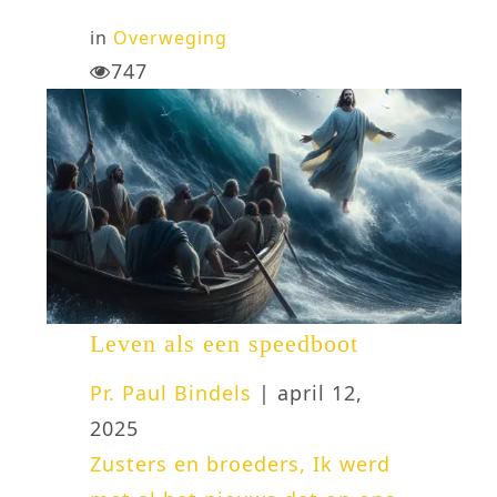
in
Overweging
747
Leven als een speedboot
Pr. Paul Bindels
| april 12,
2025
Zusters en broeders, Ik werd