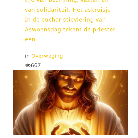
van solidariteit. Het askruisje
In de eucharistieviering van
Aswoensdag tekent de priester
een...
in
Overweging
667