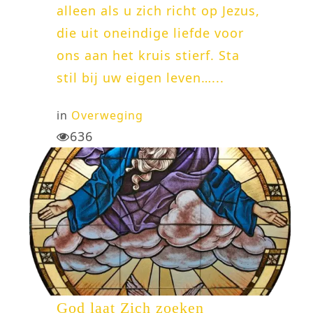
alleen als u zich richt op Jezus,
die uit oneindige liefde voor
ons aan het kruis stierf. Sta
stil bij uw eigen leven…...
in
Overweging
636
God laat Zich zoeken