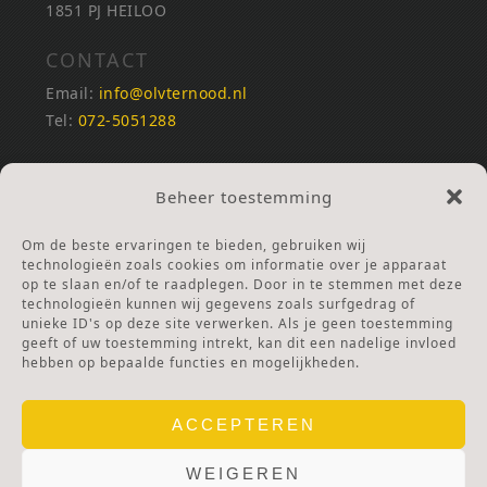
1851 PJ HEILOO
CONTACT
Email:
info@olvternood.nl
Tel:
072-5051288
REKENINGNUMMERS
Beheer toestemming
NL25INGB0000672168
NL42RABO0120502399
Om de beste ervaringen te bieden, gebruiken wij
Ga naar Doneren
technologieën zoals cookies om informatie over je apparaat
op te slaan en/of te raadplegen. Door in te stemmen met deze
technologieën kunnen wij gegevens zoals surfgedrag of
ANBI Stichting
unieke ID's op deze site verwerken. Als je geen toestemming
RSIN nummer:
002832987
geeft of uw toestemming intrekt, kan dit een nadelige invloed
hebben op bepaalde functies en mogelijkheden.
ACCEPTEREN
WEIGEREN