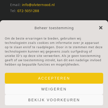
Email:
info@olvternood.nl
Tel:
072-5051288
REKENINGNUMMERS
Beheer toestemming
NL25INGB0000672168
NL42RABO0120502399
Om de beste ervaringen te bieden, gebruiken wij
Ga naar Doneren
technologieën zoals cookies om informatie over je apparaat
op te slaan en/of te raadplegen. Door in te stemmen met deze
technologieën kunnen wij gegevens zoals surfgedrag of
ANBI Stichting
unieke ID's op deze site verwerken. Als je geen toestemming
RSIN nummer:
002832987
geeft of uw toestemming intrekt, kan dit een nadelige invloed
hebben op bepaalde functies en mogelijkheden.
ACCEPTEREN
WEIGEREN
BEKIJK VOORKEUREN
© 2025 OLV TER NOOD.
WEBSITE.
PRIVACY & COOKIES.