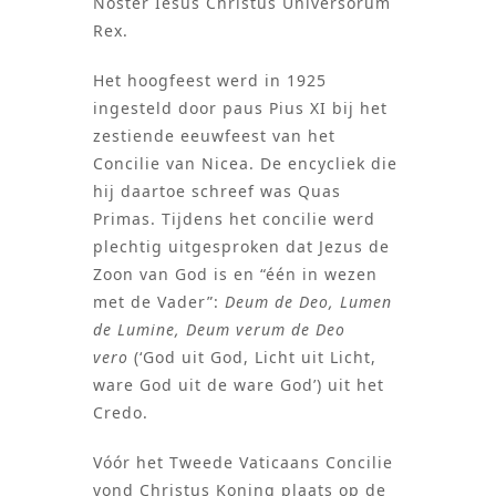
Noster Iesus Christus Universorum
Rex.
Het hoogfeest werd in 1925
ingesteld door paus Pius XI bij het
zestiende eeuwfeest van het
Concilie van Nicea. De encycliek die
hij daartoe schreef was Quas
Primas. Tijdens het concilie werd
plechtig uitgesproken dat Jezus de
Zoon van God is en “één in wezen
met de Vader”:
Deum de Deo, Lumen
de Lumine, Deum verum de Deo
vero
(‘God uit God, Licht uit Licht,
ware God uit de ware God’) uit het
Credo.
Vóór het Tweede Vaticaans Concilie
vond Christus Koning plaats op de