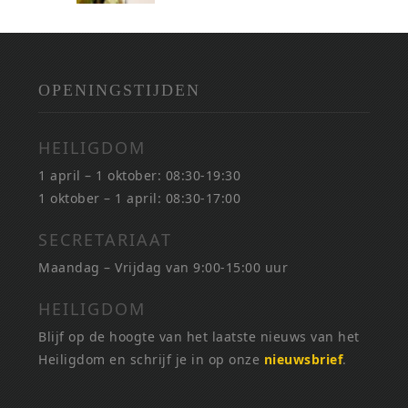
OPENINGSTIJDEN
HEILIGDOM
1 april – 1 oktober: 08:30-19:30
1 oktober – 1 april: 08:30-17:00
SECRETARIAAT
Maandag – Vrijdag van 9:00-15:00 uur
HEILIGDOM
Blijf op de hoogte van het laatste nieuws van het
Heiligdom en schrijf je in op onze
nieuwsbrief
.