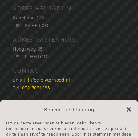
ADRES HEILIGDOM
Kapellaan 144
1851 PE HEILOO
ADRES GASTENHUIS
Hoogeweg 65
1851 PJ HEILOO
CONTACT
Email:
info@olvternood.nl
Tel:
072-5051288
REKENINGNUMMERS
Beheer toestemming
NL25INGB0000672168
NL42RABO0120502399
Om de beste ervaringen te bieden, gebruiken wij
Ga naar Doneren
technologieën zoals cookies om informatie over je apparaat
op te slaan en/of te raadplegen. Door in te stemmen met deze