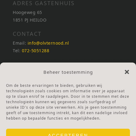
ADRES GASTENHUIS
Hoogeweg 65
1851 PJ HEILOO
CONTACT
Email:
info@olvternood.nl
Tel:
072-5051288
REKENINGNUMMERS
Beheer toestemming
NL25INGB0000672168
NL42RABO0120502399
Om de beste ervaringen te bieden, gebruiken wij
Ga naar Doneren
technologieën zoals cookies om informatie over je apparaat
op te slaan en/of te raadplegen. Door in te stemmen met deze
technologieën kunnen wij gegevens zoals surfgedrag of
ANBI Stichting
unieke ID's op deze site verwerken. Als je geen toestemming
RSIN nummer:
002832987
geeft of uw toestemming intrekt, kan dit een nadelige invloed
hebben op bepaalde functies en mogelijkheden.
ACCEPTEREN