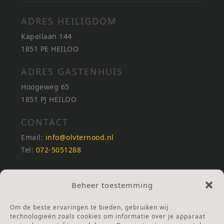
ADRES HEILIGDOM
Kapellaan 144
1851 PE HEILOO
ADRES GASTENHUIS
Hoogeweg 65
1851 PJ HEILOO
CONTACT
Email:
info@olvternood.nl
Tel:
072-5051288
REKENINGNUMMERS
Beheer toestemming
NL25INGB0000672168
NL42RABO0120502399
Om de beste ervaringen te bieden, gebruiken wij
Ga naar Doneren
technologieën zoals cookies om informatie over je apparaat