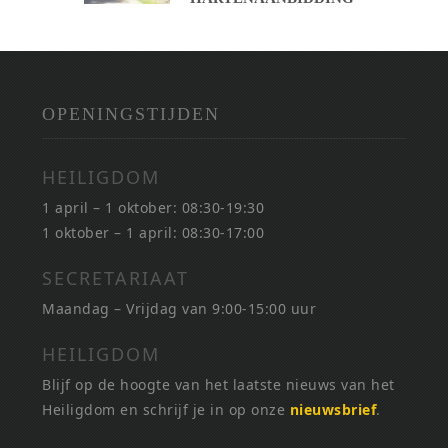
OPENINGSTIJDEN
HEILIGDOM
1 april – 1 oktober: 08:30-19:30
1 oktober – 1 april: 08:30-17:00
SECRETARIAAT
Maandag – Vrijdag van 9:00-15:00 uur
HEILIGDOM
Blijf op de hoogte van het laatste nieuws van het
Heiligdom en schrijf je in op onze
nieuwsbrief
.