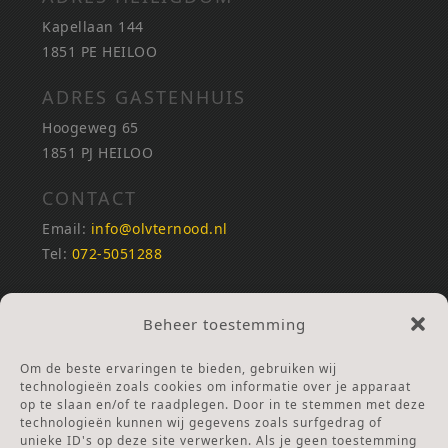
Kapellaan 144
1851 PE HEILOO
ADRES GASTENHUIS
Hoogeweg 65
1851 PJ HEILOO
CONTACT
Email:
info@olvternood.nl
Tel:
072-5051288
REKENINGNUMMERS
Beheer toestemming
NL25INGB0000672168
NL42RABO0120502399
Om de beste ervaringen te bieden, gebruiken wij
Ga naar Doneren
technologieën zoals cookies om informatie over je apparaat
op te slaan en/of te raadplegen. Door in te stemmen met deze
technologieën kunnen wij gegevens zoals surfgedrag of
ANBI Stichting
unieke ID's op deze site verwerken. Als je geen toestemming