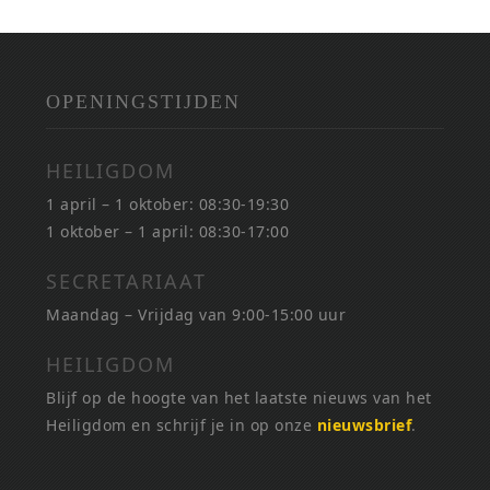
OPENINGSTIJDEN
HEILIGDOM
1 april – 1 oktober: 08:30-19:30
1 oktober – 1 april: 08:30-17:00
SECRETARIAAT
Maandag – Vrijdag van 9:00-15:00 uur
HEILIGDOM
Blijf op de hoogte van het laatste nieuws van het
Heiligdom en schrijf je in op onze
nieuwsbrief
.