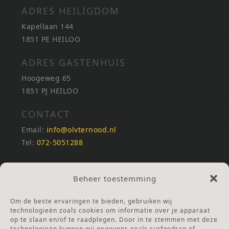
ADRES HEILIGDOM
Kapellaan 144
1851 PE HEILOO
ADRES GASTENHUIS
Hoogeweg 65
1851 PJ HEILOO
CONTACT
Email:
info@olvternood.nl
Tel:
072-5051288
REKENINGNUMMERS
Beheer toestemming
NL25INGB0000672168
NL42RABO0120502399
Om de beste ervaringen te bieden, gebruiken wij
Ga naar Doneren
technologieën zoals cookies om informatie over je apparaat
op te slaan en/of te raadplegen. Door in te stemmen met deze
technologieën kunnen wij gegevens zoals surfgedrag of