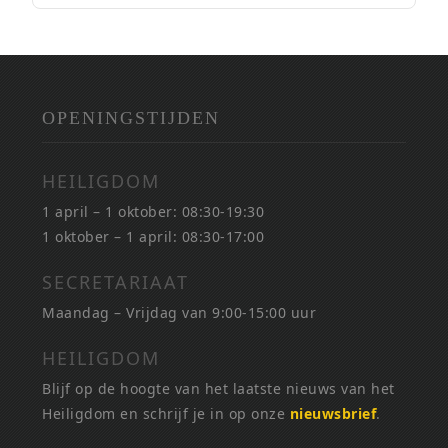
OPENINGSTIJDEN
HEILIGDOM
1 april – 1 oktober: 08:30-19:30
1 oktober – 1 april: 08:30-17:00
SECRETARIAAT
Maandag – Vrijdag van 9:00-15:00 uur
HEILIGDOM
Blijf op de hoogte van het laatste nieuws van het
Heiligdom en schrijf je in op onze
nieuwsbrief
.