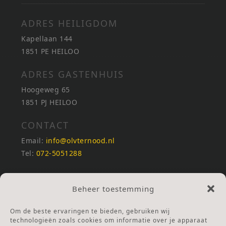
ADRES HEILIGDOM
Kapellaan 144
1851 PE HEILOO
ADRES GASTENHUIS
Hoogeweg 65
1851 PJ HEILOO
CONTACT
Email:
info@olvternood.nl
Tel:
072-5051288
REKENINGNUMMERS
Beheer toestemming
NL25INGB0000672168
NL42RABO0120502399
Om de beste ervaringen te bieden, gebruiken wij
Ga naar Doneren
technologieën zoals cookies om informatie over je apparaat