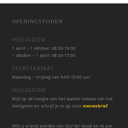
OPENINGSTIJDEN
HEILIGDOM
1 april – 1 oktober: 08:30-19:30
1 oktober – 1 april: 08:30-17:00
SECRETARIAAT
Maandag – Vrijdag van 9:00-15:00 uur
HEILIGDOM
Blijf op de hoogte van het laatste nieuws van het
Heiligdom en schrijf je in op onze
nieuwsbrief
.
Wilt u vriend worden van OLV ter Nood en 4x per