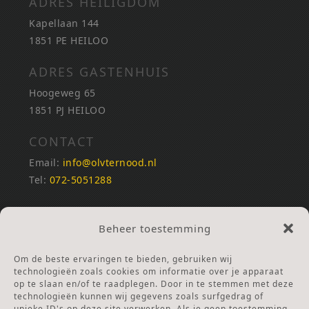
ADRES HEILIGDOM
Kapellaan 144
1851 PE HEILOO
ADRES GASTENHUIS
Hoogeweg 65
1851 PJ HEILOO
CONTACT
Email:
info@olvternood.nl
Tel:
072-5051288
REKENINGNUMMERS
Beheer toestemming
NL25INGB0000672168
NL42RABO0120502399
Om de beste ervaringen te bieden, gebruiken wij
Ga naar Doneren
technologieën zoals cookies om informatie over je apparaat
op te slaan en/of te raadplegen. Door in te stemmen met deze
technologieën kunnen wij gegevens zoals surfgedrag of
ANBI Stichting
unieke ID's op deze site verwerken. Als je geen toestemming