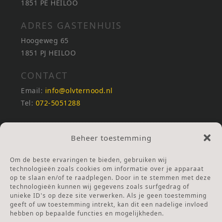
1851 PE HEILOO
ADRES GASTENHUIS
Hoogeweg 65
1851 PJ HEILOO
CONTACT
Email:
info@olvternood.nl
Tel:
072-5051288
REKENINGNUMMERS
Beheer toestemming
NL25INGB0000672168
NL42RABO0120502399
Om de beste ervaringen te bieden, gebruiken wij
Ga naar Doneren
technologieën zoals cookies om informatie over je apparaat
op te slaan en/of te raadplegen. Door in te stemmen met deze
technologieën kunnen wij gegevens zoals surfgedrag of
ANBI Stichting
unieke ID's op deze site verwerken. Als je geen toestemming
RSIN nummer:
002832987
geeft of uw toestemming intrekt, kan dit een nadelige invloed
hebben op bepaalde functies en mogelijkheden.