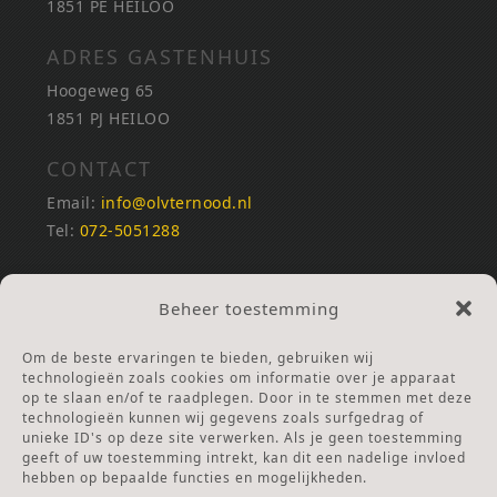
1851 PE HEILOO
ADRES GASTENHUIS
Hoogeweg 65
1851 PJ HEILOO
CONTACT
Email:
info@olvternood.nl
Tel:
072-5051288
REKENINGNUMMERS
Beheer toestemming
NL25INGB0000672168
NL42RABO0120502399
Om de beste ervaringen te bieden, gebruiken wij
Ga naar Doneren
technologieën zoals cookies om informatie over je apparaat
op te slaan en/of te raadplegen. Door in te stemmen met deze
technologieën kunnen wij gegevens zoals surfgedrag of
ANBI Stichting
unieke ID's op deze site verwerken. Als je geen toestemming
RSIN nummer:
002832987
geeft of uw toestemming intrekt, kan dit een nadelige invloed
hebben op bepaalde functies en mogelijkheden.