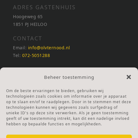
ADRES GASTENHUIS
Hoogeweg 65
1851 PJ HEILOO
CONTACT
Email:
info@olvternood.nl
Tel:
072-5051288
REKENINGNUMMERS
Beheer toestemming
NL25INGB0000672168
NL42RABO0120502399
Om de beste ervaringen te bieden, gebruiken wij
Ga naar Doneren
technologieën zoals cookies om informatie over je apparaat
op te slaan en/of te raadplegen. Door in te stemmen met deze
technologieën kunnen wij gegevens zoals surfgedrag of
ANBI Stichting
unieke ID's op deze site verwerken. Als je geen toestemming
RSIN nummer:
002832987
geeft of uw toestemming intrekt, kan dit een nadelige invloed
hebben op bepaalde functies en mogelijkheden.