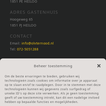
1851 PE HEILOO
ADRES GASTENHUIS
Hoogeweg 65
1851 PJ HEILOO
CONTACT
Email:
info@olvternood.nl
Tel:
072-5051288
REKENINGNUMMERS
Beheer toestemming
NL25INGB0000672168
NL42RABO0120502399
Om de beste ervaringen te bieden, gebruiken wij
Ga naar Doneren
technologieën zoals cookies om informatie over je apparaat
op te slaan en/of te raadplegen. Door in te stemmen met deze
technologieën kunnen wij gegevens zoals surfgedrag of
ANBI Stichting
unieke ID's op deze site verwerken. Als je geen toestemming
RSIN nummer:
002832987
geeft of uw toestemming intrekt, kan dit een nadelige invloed
hebben op bepaalde functies en mogelijkheden.