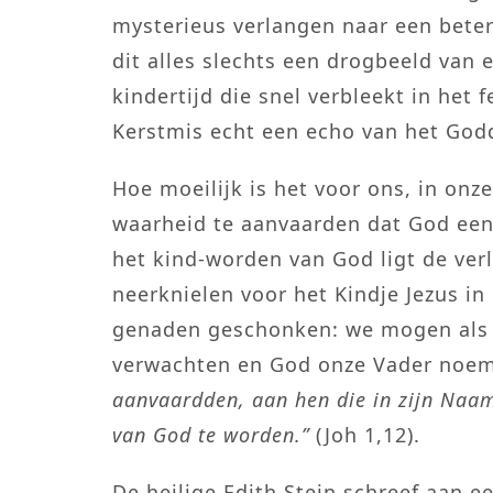
mysterieus verlangen naar een beter
dit alles slechts een drogbeeld van
kindertijd die snel verbleekt in het f
Kerstmis echt een echo van het God
Hoe moeilijk is het voor ons, in on
waarheid te aanvaarden dat God een 
het kind-worden van God ligt de ver
neerknielen voor het Kindje Jezus in
genaden geschonken: we mogen als k
verwachten en God onze Vader noe
aanvaardden, aan hen die in zijn Naa
van God te worden.”
(Joh 1,12).
De heilige Edith Stein schreef aan ee