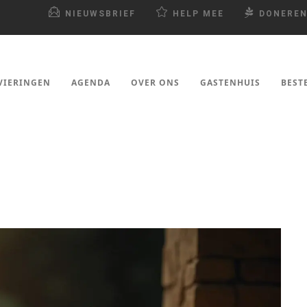
NIEUWSBRIEF
HELP MEE
DONERE
VIERINGEN
AGENDA
OVER ONS
GASTENHUIS
BEST