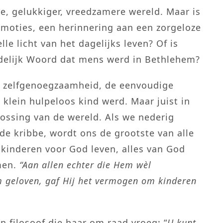
e, gelukkiger, vreedzamere wereld. Maar is
 emoties, een herinnering aan een zorgeloze
elle licht van het dagelijks leven? Of is
delijk Woord dat mens werd in Bethlehem?
ze zelfgenoegzaamheid, de eenvoudige
klein hulpeloos kind werd. Maar juist in
lossing van de wereld. Als we nederig
 de kribbe, wordt ons de grootste van alle
inderen voor God leven, alles van God
men.
“Aan allen echter die Hem wèl
m geloven, gaf Hij het vermogen om kinderen
n filosoof die haar om raad vroeg: “
U kunt