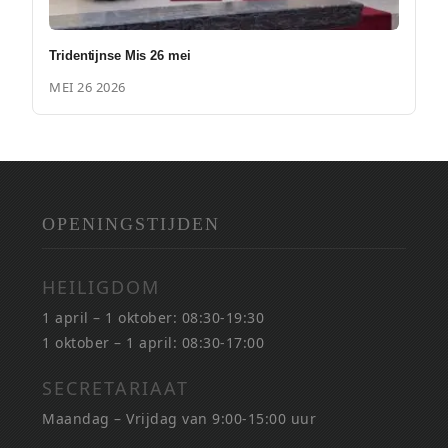
Tridentijnse Mis 26 mei
MEI 26 2026
OPENINGSTIJDEN
HEILIGDOM
1 april – 1 oktober: 08:30-19:30
1 oktober – 1 april: 08:30-17:00
SECRETARIAAT
Maandag – Vrijdag van 9:00-15:00 uur