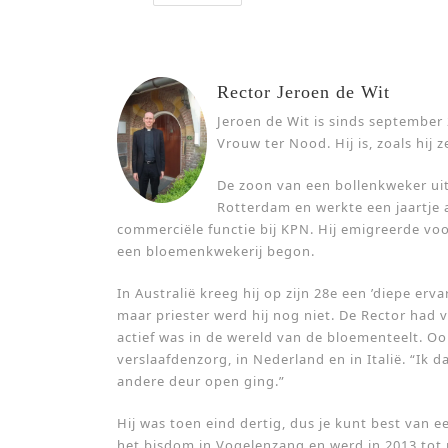
Rector Jeroen de Wit
Jeroen de Wit is sinds september
Vrouw ter Nood. Hij is, zoals hij ze
De zoon van een bollenkweker uit
Rotterdam en werkte een jaartje 
commerciële functie bij KPN. Hij emigreerde voo
een bloemenkwekerij begon.
In Australië kreeg hij op zijn 28e een ’diepe erv
maar priester werd hij nog niet. De Rector had 
actief was in de wereld van de bloementeelt. Ook
verslaafdenzorg, in Nederland en in Italië. “Ik 
andere deur open ging.”
Hij was toen eind dertig, dus je kunt best van e
het bisdom in Vogelenzang en werd in 2013 tot pr