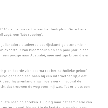
 2016 de nieuwe rector van het heiligdom Onze Lieve
lf zegt, een ’late roeping’.
 Julianadorp studeerde bedrijfskundige economie in
als exporteur van bloembollen en een paar jaar in een
r een poosje naar Australië, mee met zijn broer die er
aring’ en keerde zich daarna tot het katholieke geloof,
vervolgens nog een baan bij een internetbedrijfje dat
 deed hij jarenlang vrijwilligerswerk in vooral de
dacht dat trouwen de weg voor mij was. Tot er plots een
en late roeping spreken. Hij ging naar het seminarie van
iester gewijd. Hij werkte de laatste jaren als diaken in