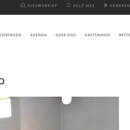
NIEUWSBRIEF
HELP MEE
DONERE
VIERINGEN
AGENDA
OVER ONS
GASTENHUIS
BEST
O