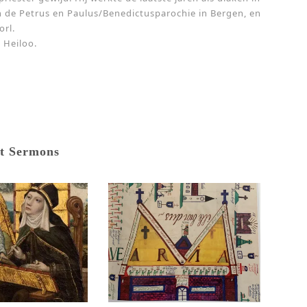
 de Petrus en Paulus/Benedictusparochie in Bergen, en
orl.
 Heiloo.
t Sermons