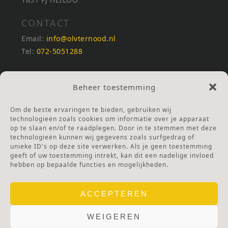
CONTACT
Email:
info@olvternood.nl
Tel:
072-5051288
REKENINGNUMMERS
Beheer toestemming
NL25INGB0000672168
NL42RABO0120502399
Om de beste ervaringen te bieden, gebruiken wij
Ga naar Doneren
technologieën zoals cookies om informatie over je apparaat
op te slaan en/of te raadplegen. Door in te stemmen met deze
technologieën kunnen wij gegevens zoals surfgedrag of
ANBI Stichting
unieke ID's op deze site verwerken. Als je geen toestemming
RSIN nummer:
002832987
geeft of uw toestemming intrekt, kan dit een nadelige invloed
hebben op bepaalde functies en mogelijkheden.
ACCEPTEREN
WEIGEREN