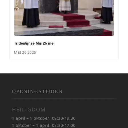
Tridentijnse Mis 26 mei
MEI 26 2026
OPENINGSTIJDEN
HEILIGDOM
1 april – 1 oktober: 08:30-19:30
1 oktober – 1 april: 08:30-17:00