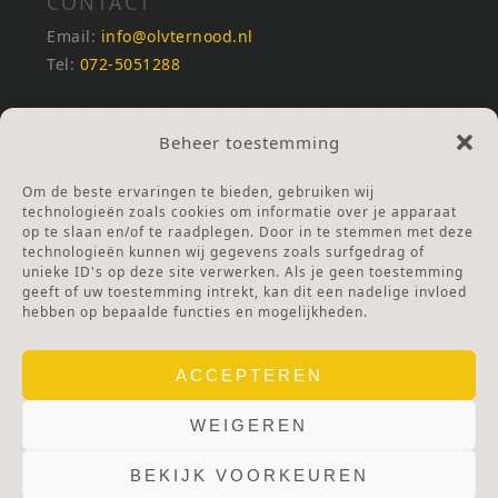
CONTACT
Email:
info@olvternood.nl
Tel:
072-5051288
REKENINGNUMMERS
Beheer toestemming
NL25INGB0000672168
NL42RABO0120502399
Om de beste ervaringen te bieden, gebruiken wij
Ga naar Doneren
technologieën zoals cookies om informatie over je apparaat
op te slaan en/of te raadplegen. Door in te stemmen met deze
technologieën kunnen wij gegevens zoals surfgedrag of
ANBI Stichting
unieke ID's op deze site verwerken. Als je geen toestemming
RSIN nummer:
002832987
geeft of uw toestemming intrekt, kan dit een nadelige invloed
hebben op bepaalde functies en mogelijkheden.
ACCEPTEREN
WEIGEREN
BEKIJK VOORKEUREN
© 2025 OLV TER NOOD.
WEBSITE.
PRIVACY & COOKIES.