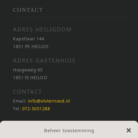
CONTACT
ADRES HEILIGDOM
Kapellaan 144
1851 PE HEILOO
ADRES GASTENHUIS
Hoogeweg 65
1851 PJ HEILOO
CONTACT
Email:
info@olvternood.nl
Tel:
072-5051288
REKENINGNUMMERS
Beheer toestemming
NL25INGB0000672168