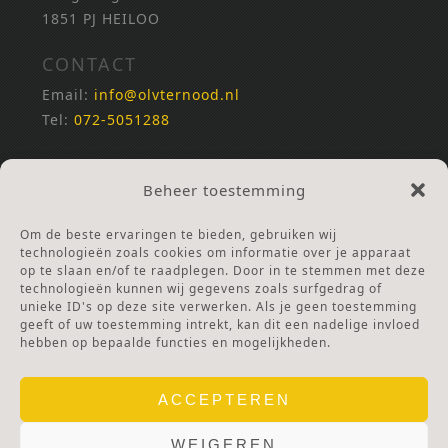
1851 PJ HEILOO
CONTACT
Email:
info@olvternood.nl
Tel:
072-5051288
REKENINGNUMMERS
Beheer toestemming
NL25INGB0000672168
NL42RABO0120502399
Om de beste ervaringen te bieden, gebruiken wij
Ga naar Doneren
technologieën zoals cookies om informatie over je apparaat
op te slaan en/of te raadplegen. Door in te stemmen met deze
technologieën kunnen wij gegevens zoals surfgedrag of
ANBI Stichting
unieke ID's op deze site verwerken. Als je geen toestemming
RSIN nummer:
002832987
geeft of uw toestemming intrekt, kan dit een nadelige invloed
hebben op bepaalde functies en mogelijkheden.
ACCEPTEREN
WEIGEREN