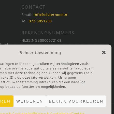
CONTACT
Email:
info@olvternood.nl
Tel:
072-5051288
REKENINGNUMMERS
NL25INGB0000672168
nheid
NL42RABO0120502399
Beheer toestemming
Ga naar Doneren
nheid
aringen te bieden, gebruiken wij technologieën zoals
ANBI Stichting
rmatie over je apparaat op te slaan en/of te raadplegen.
RSIN nummer:
002832987
mmen met deze technologieën kunnen wij gegevens zoals
nieke ID's op deze site verwerken. Als je geen
ft of uw toestemming intrekt, kan dit een nadelige
 Lof
 op bepaalde functies en mogelijkheden.
EREN
WEIGEREN
BEKIJK VOORKEUREN
ivacy & Cookiebeleid
Privacy & Cookiebeleid
Contact