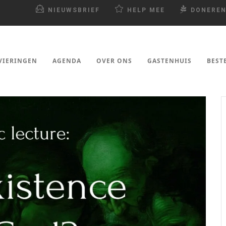
NIEUWSBRIEF
HELP MEE
DONERE
VIERINGEN
AGENDA
OVER ONS
GASTENHUIS
BEST