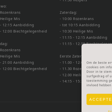
 wo:
 Rozenkrans
Zaterdag:
 Heilige Mis
- 10:00 Rozenkrans
 - 12:15 Aanbidding
- tot 10:15 Aanbidding
 - 12:00 Biechtgelegenheid
- 10:30 Heilige Mis
- 11:15 - 12:15 Aanbidding
dag:
- 11:15 - 12.00 Biechtgelege
 Rozenkrans
 Heilige Mis
Eerste Zaterdag Bedevaart:
 - 21:00 Aanbidding
- 11.00 - 12:00 Biechtgelege
Om de beste erv
cookies om info
 - 12:00 Biechtgelegenheid
- 11.30 Rozenkrans
Door in te ste
- 12.00 Heilige Mis
surfgedrag of u
toestemming gee
- 14:15 - 15:30 Aanbidding &
invloed hebben
ACCEPT
Pr