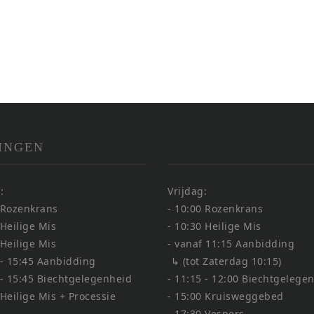
INGEN
:
Vrijdag:
 Rozenkrans
- 10:00 Rozenkrans
 Heilige Mis
- 10:30 Heilige Mis
 Heilige Mis
- vanaf 11:15 Aanbidding
 - 15:45 Aanbidding
↳ (tot Zaterdag 10:15)
 - 15:45 Biechtgelegenheid
- 11:15 - 12:00 Biechtgelege
 Heilige Mis + Processie
- 15:00 Kruisweggebed
- 17:30 Vespers