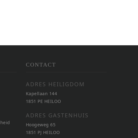
CONTACT
ADRES HEILIGDOM
Kapellaan 144
1851 PE HEILOO
ADRES GASTENHUIS
nheid
Hoogeweg 65
1851 PJ HEILOO