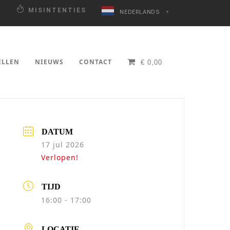
N
MISINTENTIES
NEDERLANDS
▼
ELLEN
NIEUWS
CONTACT
€
0,00
DATUM
17 jul 2026
Verlopen!
TIJD
16:00 - 17:00
LOCATIE