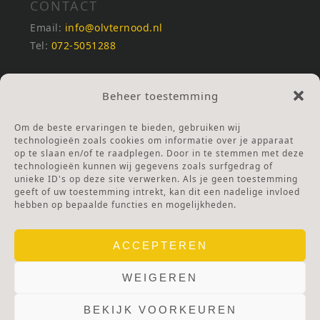
CONTACT
Email:
info@olvternood.nl
Tel:
072-5051288
REKENINGNUMMERS
Beheer toestemming
NL25INGB0000672168
NL42RABO0120502399
Om de beste ervaringen te bieden, gebruiken wij
Ga naar Doneren
technologieën zoals cookies om informatie over je apparaat
op te slaan en/of te raadplegen. Door in te stemmen met deze
technologieën kunnen wij gegevens zoals surfgedrag of
ANBI Stichting
unieke ID's op deze site verwerken. Als je geen toestemming
RSIN nummer:
002832987
geeft of uw toestemming intrekt, kan dit een nadelige invloed
hebben op bepaalde functies en mogelijkheden.
ACCEPTEREN
WEIGEREN
BEKIJK VOORKEUREN
© 2025 OLV TER NOOD.
WEBSITE.
PRIVACY & COOKIES.