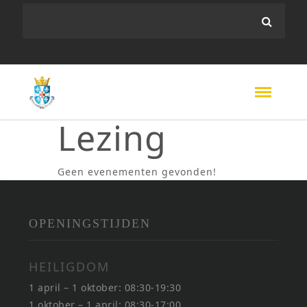
Lezing
Geen evenementen gevonden!
OPENINGSTIJDEN
HEILIGDOM
1 april – 1 oktober: 08:30-19:30
1 oktober – 1 april: 08:30-17:00