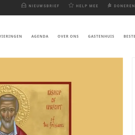
NIEUWSBRIEF
HELP MEE
DONERE
VIERINGEN
AGENDA
OVER ONS
GASTENHUIS
BEST