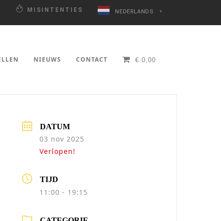
N
MISINTENTIES
NEDERLANDS
▼
ELLEN
NIEUWS
CONTACT
€
0,00
DATUM
03 nov 2025
Verlopen!
TIJD
11:00 - 19:15
CATEGORIE