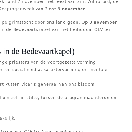
k rond 7 november, het feest van sint Willibrord, de
e Roepingenweek van
3 tot 9 november
.
 pelgrimstocht door ons land gaan. Op
3 november
 in de Bedevaartskapel van het heiligdom OLV ter
 in de Bedevaartkapel)
ge priesters van de Voortgezette vorming
en en social media; karaktervorming en mentale
rt Putter, vicaris generaal van ons bisdom
 om zelf in stilte, tussen de programmaonderdelen
kelijk.
estream van OLV ter Nood te volgen zijn: