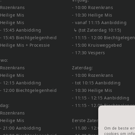
 Rozenkrans
- 10:00 Rozenkrans
 Heilige Mis
- 10:30 Heilige Mis
 Heilige Mis
- vanaf 11:15 Aanbidding
 - 15:45 Aanbidding
↳ (tot Zaterdag 10:15)
 - 15:45 Biechtgelegenheid
- 11:15 - 12:00 Biechtgelege
 Heilige Mis + Processie
- 15:00 Kruisweggebed
- 17:30 Vespers
 wo:
 Rozenkrans
Zaterdag:
 Heilige Mis
- 10:00 Rozenkrans
 - 12:15 Aanbidding
- tot 10:15 Aanbidding
 - 12:00 Biechtgelegenheid
- 10:30 Heilige Mis
- 11:15 - 12:15 Aanbidding
dag:
- 11:15 - 12.00 Biechtgelege
 Rozenkrans
 Heilige Mis
Eerste Zaterdag Bedevaart:
 - 21:00 Aanbidding
- 11.00 - 12:00 Biechtgelege
Om de beste erv
cookies om info