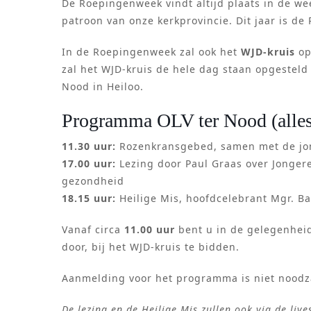
De Roepingenweek vindt altijd plaats in de wee
patroon van onze kerkprovincie. Dit jaar is d
In de Roepingenweek zal ook het
WJD-kruis
op
zal het WJD-kruis de hele dag staan opgesteld
Nood in Heiloo.
Programma OLV ter Nood (alles
11.30 uur:
Rozenkransgebed, samen met de jon
17.00 uur:
Lezing door Paul Graas over Jonger
gezondheid
18.15 uur:
Heilige Mis, hoofdcelebrant Mgr. Ba
Vanaf circa
11.00 uur
bent u in de gelegenheid
door, bij het WJD-kruis te bidden.
Aanmelding voor het programma is niet noodza
De lezing en de Heilige Mis zullen ook via de liv