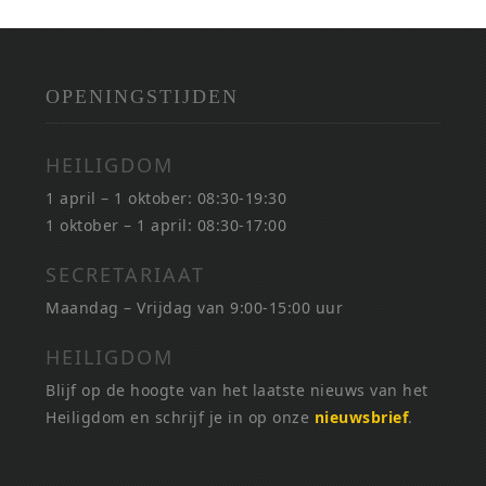
OPENINGSTIJDEN
HEILIGDOM
1 april – 1 oktober: 08:30-19:30
1 oktober – 1 april: 08:30-17:00
SECRETARIAAT
Maandag – Vrijdag van 9:00-15:00 uur
HEILIGDOM
Blijf op de hoogte van het laatste nieuws van het
Heiligdom en schrijf je in op onze
nieuwsbrief
.