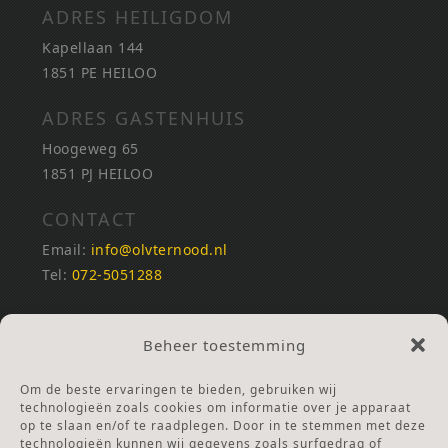
ADRES HEILIGDOM
Kapellaan 144
1851 PE HEILOO
ADRES GASTENHUIS
Hoogeweg 65
1851 PJ HEILOO
CONTACT
Email:
info@olvternood.nl
Tel:
072-5051288
REKENINGNUMMERS
Beheer toestemming
NL25INGB0000672168
NL42RABO0120502399
Om de beste ervaringen te bieden, gebruiken wij
Ga naar Doneren
technologieën zoals cookies om informatie over je apparaat
op te slaan en/of te raadplegen. Door in te stemmen met deze
technologieën kunnen wij gegevens zoals surfgedrag of