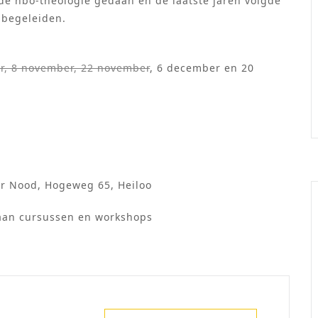
de hbo-theologie gedaan en de laatste jaren volgde
e begeleiden.
er, 8 november, 22 november
, 6 december en 20
er Nood, Hogeweg 65, Heiloo
aan cursussen en workshops