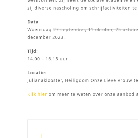
werkvormen. Zij heeft de sociale academie en 
zij diverse nascholing om schrijfactiviteiten t
Data
Woensdag
27 september, 11 oktober, 25 oktob
december 2023.
Tijd:
14.00 – 16.15 uur
Locatie:
Julianaklooster, Heiligdom Onze Lieve Vrouw t
Klik hier
om meer te weten over onze aanbod 