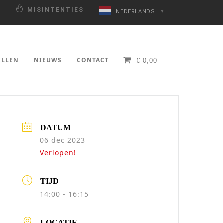
N
MISINTENTIES
NEDERLANDS
▼
ELLEN
NIEUWS
CONTACT
€
0,00
DATUM
06 dec 2023
Verlopen!
TIJD
14:00 - 16:15
LOCATIE