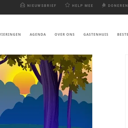
NIEUWSBRIEF
HELP MEE
DONERE
VIERINGEN
AGENDA
OVER ONS
GASTENHUIS
BEST