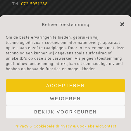
Tel:
072-5051288
REKENINGNUMMERS
Beheer toestemming
NL25INGB0000672168
NL42RABO0120502399
Om de beste ervaringen te bieden, gebruiken wij
Ga naar Doneren
technologieën zoals cookies om informatie over je apparaat
op te slaan en/of te raadplegen. Door in te stemmen met deze
technologieën kunnen wij gegevens zoals surfgedrag of
ANBI Stichting
unieke ID's op deze site verwerken. Als je geen toestemming
RSIN nummer:
002832987
geeft of uw toestemming intrekt, kan dit een nadelige invloed
hebben op bepaalde functies en mogelijkheden.
ACCEPTEREN
WEIGEREN
BEKIJK VOORKEUREN
© 2025 OLV TER NOOD.
WEBSITE.
PRIVACY & COOKIES.
DISCLAIMER.
AVG PROTOCOL.
Privacy & Cookiebeleid
Privacy & Cookiebeleid
Contact