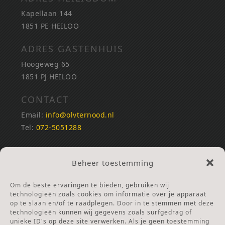
Kapellaan 144
1851 PE HEILOO
ADRES GASTENHUIS
Hoogeweg 65
1851 PJ HEILOO
CONTACT
Email:
info@olvternood.nl
Tel:
072-5051288
REKENINGNUMMERS
Beheer toestemming
NL25INGB0000672168
NL42RABO0120502399
Om de beste ervaringen te bieden, gebruiken wij
Ga naar Doneren
technologieën zoals cookies om informatie over je apparaat
op te slaan en/of te raadplegen. Door in te stemmen met deze
technologieën kunnen wij gegevens zoals surfgedrag of
ANBI Stichting
unieke ID's op deze site verwerken. Als je geen toestemming