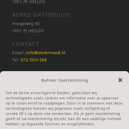
1851 PE HEILOO
ADRES GASTENHUIS
Hoogeweg 65
1851 PJ HEILOO
CONTACT
Email:
info@olvternood.nl
Tel:
072-5051288
REKENINGNUMMERS
Beheer toestemming
NL25INGB0000672168
NL42RABO0120502399
Om de beste ervaringen te bieden, gebruiken wij
Ga naar Doneren
technologieën zoals cookies om informatie over je apparaat
op te slaan en/of te raadplegen. Door in te stemmen met deze
technologieën kunnen wij gegevens zoals surfgedrag of
ANBI Stichting
unieke ID's op deze site verwerken. Als je geen toestemming
RSIN nummer:
002832987
geeft of uw toestemming intrekt, kan dit een nadelige invloed
hebben op bepaalde functies en mogelijkheden.