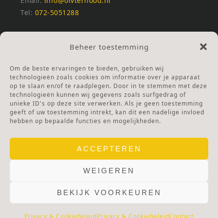
Email:
info@olvternood.nl
Tel:
072-5051288
REKENINGNUMMERS
Beheer toestemming
NL25INGB0000672168
NL42RABO0120502399
Om de beste ervaringen te bieden, gebruiken wij
Ga naar Doneren
technologieën zoals cookies om informatie over je apparaat
op te slaan en/of te raadplegen. Door in te stemmen met deze
technologieën kunnen wij gegevens zoals surfgedrag of
ANBI Stichting
unieke ID's op deze site verwerken. Als je geen toestemming
RSIN nummer:
002832987
geeft of uw toestemming intrekt, kan dit een nadelige invloed
hebben op bepaalde functies en mogelijkheden.
ACCEPTEREN
WEIGEREN
BEKIJK VOORKEUREN
© 2025 OLV TER NOOD.
WEBSITE.
PRIVACY & COOKIES.
DISCLAIMER.
AVG PROTOCOL.
Privacy & Cookiebeleid
Privacy & Cookiebeleid
Contact