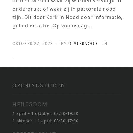
de hele wereld waar zij worden vervolgd of
onderdrukt of waar zij in pastorale nood
zijn. Dit doet Kerk in Nood door informatie,
gebed en actie. Op woensdag...
OKTOBER 27, 2023 -
BY
OLVTERNOOD
IN
OPENINGSTIJDEN
HEILIGDOM
1 april – 1 oktober: 08:30-19:30
1 oktober – 1 april: 08:30-17:00