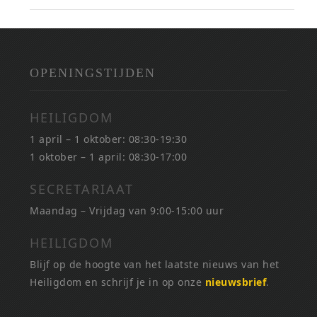
OPENINGSTIJDEN
HEILIGDOM
1 april – 1 oktober: 08:30-19:30
1 oktober – 1 april: 08:30-17:00
SECRETARIAAT
Maandag – Vrijdag van 9:00-15:00 uur
HEILIGDOM
Blijf op de hoogte van het laatste nieuws van het
Heiligdom en schrijf je in op onze
nieuwsbrief
.