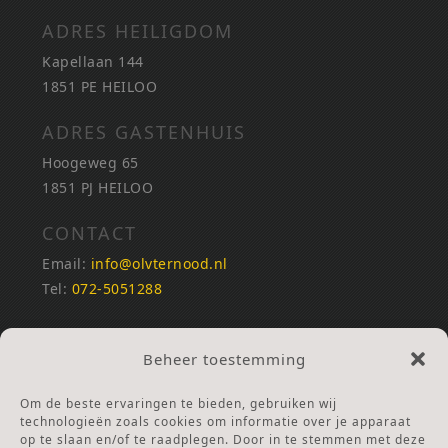
ADRES HEILIGDOM
Kapellaan 144
1851 PE HEILOO
ADRES GASTENHUIS
Hoogeweg 65
1851 PJ HEILOO
CONTACT
Email:
info@olvternood.nl
Tel:
072-5051288
REKENINGNUMMERS
Beheer toestemming
NL25INGB0000672168
NL42RABO0120502399
Om de beste ervaringen te bieden, gebruiken wij
Ga naar Doneren
technologieën zoals cookies om informatie over je apparaat
op te slaan en/of te raadplegen. Door in te stemmen met deze