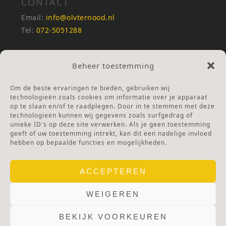
CONTACT
Email:
info@olvternood.nl
Tel:
072-5051288
REKENINGNUMMERS
Beheer toestemming
NL25INGB0000672168
NL42RABO0120502399
Om de beste ervaringen te bieden, gebruiken wij
Ga naar Doneren
technologieën zoals cookies om informatie over je apparaat
op te slaan en/of te raadplegen. Door in te stemmen met deze
technologieën kunnen wij gegevens zoals surfgedrag of
ANBI Stichting
unieke ID's op deze site verwerken. Als je geen toestemming
RSIN nummer:
002832987
geeft of uw toestemming intrekt, kan dit een nadelige invloed
hebben op bepaalde functies en mogelijkheden.
ACCEPTEREN
WEIGEREN
BEKIJK VOORKEUREN
© 2025 OLV TER NOOD.
WEBSITE.
PRIVACY & COOKIES.