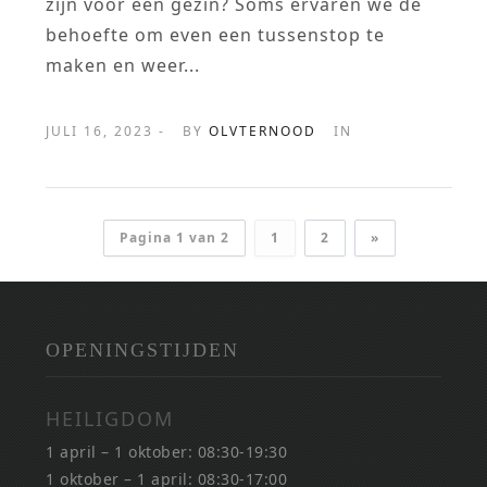
zijn voor een gezin? Soms ervaren we de
behoefte om even een tussenstop te
maken en weer...
JULI 16, 2023 -
BY
OLVTERNOOD
IN
Pagina 1 van 2
1
2
»
OPENINGSTIJDEN
HEILIGDOM
1 april – 1 oktober: 08:30-19:30
1 oktober – 1 april: 08:30-17:00