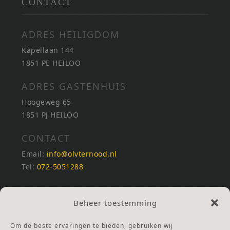
CONTACT
ADRES HEILIGDOM
Kapellaan 144
1851 PE HEILOO
ADRES GASTENHUIS
Hoogeweg 65
1851 PJ HEILOO
CONTACT
Email:
info@olvternood.nl
Tel:
072-5051288
REKENINGNUMMERS
Beheer toestemming
NL25INGB0000672168
NL42RABO0120502399
Om de beste ervaringen te bieden, gebruiken wij