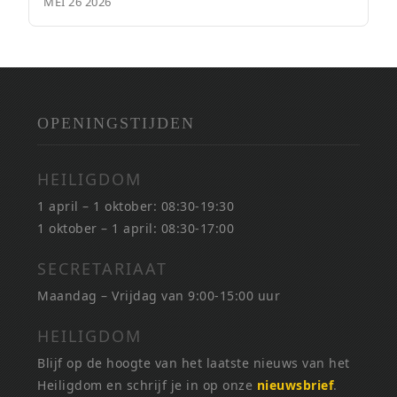
MEI 26 2026
OPENINGSTIJDEN
HEILIGDOM
1 april – 1 oktober: 08:30-19:30
1 oktober – 1 april: 08:30-17:00
SECRETARIAAT
Maandag – Vrijdag van 9:00-15:00 uur
HEILIGDOM
Blijf op de hoogte van het laatste nieuws van het
Heiligdom en schrijf je in op onze
nieuwsbrief
.