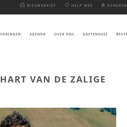
NIEUWSBRIEF
HELP MEE
DONERE
VIERINGEN
AGENDA
OVER ONS
GASTENHUIS
BEST
 HART VAN DE ZALIGE