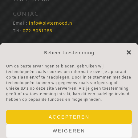
CONTACT
Email:
info@olvternood.nl
Tel:
072-5051288
REKENINGNUMMERS
Beheer toestemming
NL25INGB0000672168
NL42RABO0120502399
Om de beste ervaringen te bieden, gebruiken wij
Ga naar Doneren
technologieën zoals cookies om informatie over je apparaat
op te slaan en/of te raadplegen. Door in te stemmen met deze
technologieën kunnen wij gegevens zoals surfgedrag of
ANBI Stichting
unieke ID's op deze site verwerken. Als je geen toestemming
RSIN nummer:
002832987
geeft of uw toestemming intrekt, kan dit een nadelige invloed
hebben op bepaalde functies en mogelijkheden.
ACCEPTEREN
WEIGEREN