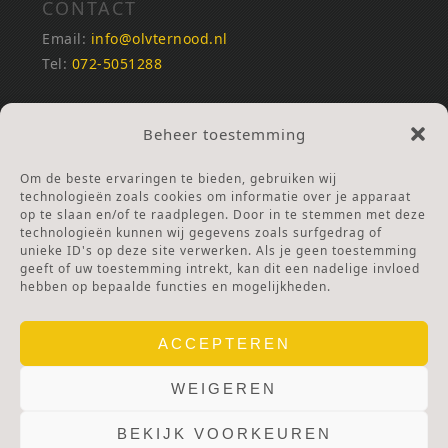
CONTACT
Email:
info@olvternood.nl
Tel:
072-5051288
REKENINGNUMMERS
Beheer toestemming
NL25INGB0000672168
NL42RABO0120502399
Om de beste ervaringen te bieden, gebruiken wij
Ga naar Doneren
technologieën zoals cookies om informatie over je apparaat
op te slaan en/of te raadplegen. Door in te stemmen met deze
technologieën kunnen wij gegevens zoals surfgedrag of
ANBI Stichting
unieke ID's op deze site verwerken. Als je geen toestemming
RSIN nummer:
002832987
geeft of uw toestemming intrekt, kan dit een nadelige invloed
hebben op bepaalde functies en mogelijkheden.
ACCEPTEREN
WEIGEREN
BEKIJK VOORKEUREN
© 2025 OLV TER NOOD.
WEBSITE.
PRIVACY & COOKIES.