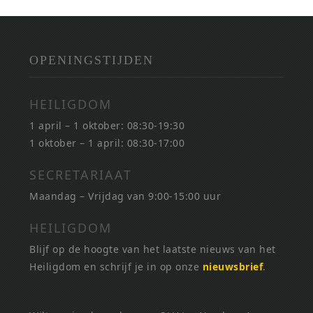
OPENINGSTIJDEN
HEILIGDOM
1 april – 1 oktober: 08:30-19:30
1 oktober – 1 april: 08:30-17:00
SECRETARIAAT
Maandag – Vrijdag van 9:00-15:00 uur
HEILIGDOM
Blijf op de hoogte van het laatste nieuws van het
Heiligdom en schrijf je in op onze
nieuwsbrief
.