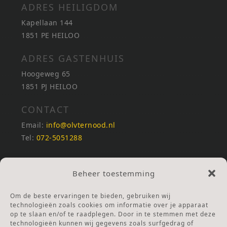
ADRES HEILIGDOM
Kapellaan 144
1851 PE HEILOO
ADRES GASTENHUIS
Hoogeweg 65
1851 PJ HEILOO
CONTACT
Email:
info@olvternood.nl
Tel:
072-5051288
REKENINGNUMMERS
Beheer toestemming
NL25INGB0000672168
NL42RABO0120502399
Om de beste ervaringen te bieden, gebruiken wij
Ga naar Doneren
technologieën zoals cookies om informatie over je apparaat
op te slaan en/of te raadplegen. Door in te stemmen met deze
technologieën kunnen wij gegevens zoals surfgedrag of
ANBI Stichting