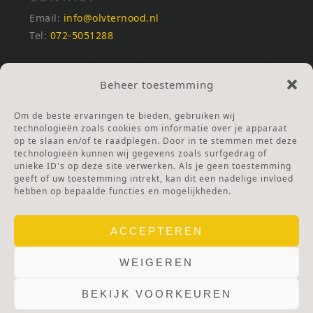
Email:
info@olvternood.nl
Tel:
072-5051288
REKENINGNUMMERS
Beheer toestemming
NL25INGB0000672168
NL42RABO0120502399
Om de beste ervaringen te bieden, gebruiken wij
Ga naar Doneren
technologieën zoals cookies om informatie over je apparaat
op te slaan en/of te raadplegen. Door in te stemmen met deze
technologieën kunnen wij gegevens zoals surfgedrag of
ANBI Stichting
unieke ID's op deze site verwerken. Als je geen toestemming
RSIN nummer:
002832987
geeft of uw toestemming intrekt, kan dit een nadelige invloed
hebben op bepaalde functies en mogelijkheden.
ACCEPTEREN
WEIGEREN
BEKIJK VOORKEUREN
© 2025 OLV TER NOOD.
WEBSITE.
PRIVACY & COOKIES.