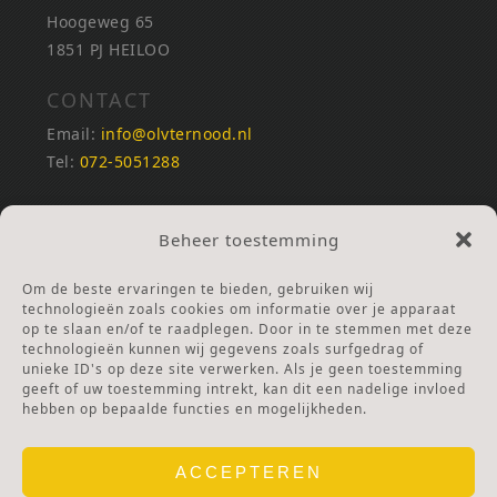
Hoogeweg 65
1851 PJ HEILOO
CONTACT
Email:
info@olvternood.nl
Tel:
072-5051288
REKENINGNUMMERS
Beheer toestemming
NL25INGB0000672168
NL42RABO0120502399
Om de beste ervaringen te bieden, gebruiken wij
Ga naar Doneren
technologieën zoals cookies om informatie over je apparaat
op te slaan en/of te raadplegen. Door in te stemmen met deze
technologieën kunnen wij gegevens zoals surfgedrag of
ANBI Stichting
unieke ID's op deze site verwerken. Als je geen toestemming
RSIN nummer:
002832987
geeft of uw toestemming intrekt, kan dit een nadelige invloed
hebben op bepaalde functies en mogelijkheden.
ACCEPTEREN