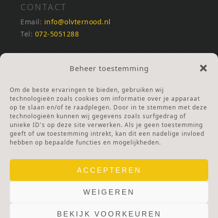
CONTACT
Email:
info@olvternood.nl
Tel:
072-5051288
REKENINGNUMMERS
Beheer toestemming
NL25INGB0000672168
NL42RABO0120502399
Om de beste ervaringen te bieden, gebruiken wij
Ga naar Doneren
technologieën zoals cookies om informatie over je apparaat
op te slaan en/of te raadplegen. Door in te stemmen met deze
technologieën kunnen wij gegevens zoals surfgedrag of
ANBI Stichting
unieke ID's op deze site verwerken. Als je geen toestemming
RSIN nummer:
002832987
geeft of uw toestemming intrekt, kan dit een nadelige invloed
hebben op bepaalde functies en mogelijkheden.
ACCEPTEREN
WEIGEREN
BEKIJK VOORKEUREN
© 2025 OLV TER NOOD.
WEBSITE.
PRIVACY & COOKIES.